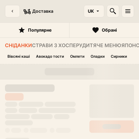
Доставка
UK
Популярне
Обрані
СНІДАНКИ
СТРАВИ З ХОСПЕРУ
ДИТЯЧЕ МЕНЮ
ЯПОНС
Вівсяні каші
Авокадо тости
Омлети
Оладки
Сирники