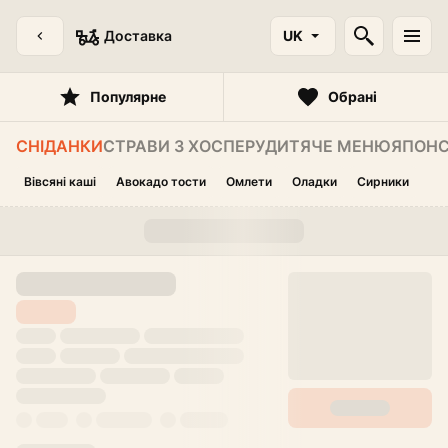
Доставка
UK
Популярне
Обрані
СНІДАНКИ
СТРАВИ З ХОСПЕРУ
ДИТЯЧЕ МЕНЮ
ЯПОНС
Вівсяні каші
Авокадо тости
Омлети
Оладки
Сирники