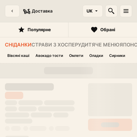
Доставка
UK
Популярне
Обрані
СНІДАНКИ
СТРАВИ З ХОСПЕРУ
ДИТЯЧЕ МЕНЮ
ЯПОНС
Вівсяні каші
Авокадо тости
Омлети
Оладки
Сирники