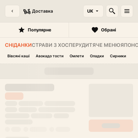
Доставка
UK
Популярне
Обрані
СНІДАНКИ
СТРАВИ З ХОСПЕРУ
ДИТЯЧЕ МЕНЮ
ЯПОНС
Вівсяні каші
Авокадо тости
Омлети
Оладки
Сирники