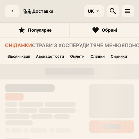
Доставка
UK
Популярне
Обрані
СНІДАНКИ
СТРАВИ З ХОСПЕРУ
ДИТЯЧЕ МЕНЮ
ЯПОНС
Вівсяні каші
Авокадо тости
Омлети
Оладки
Сирники