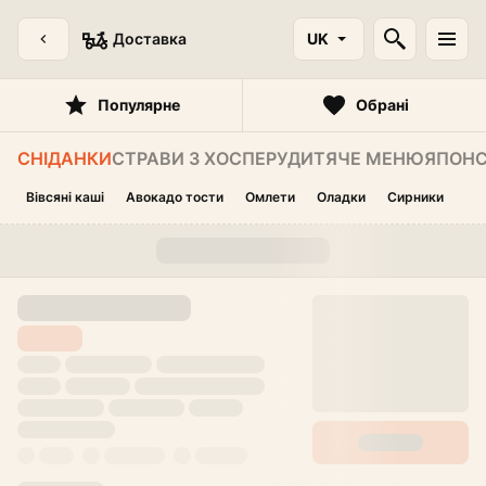
Доставка
UK
Популярне
Обрані
СНІДАНКИ
СТРАВИ З ХОСПЕРУ
ДИТЯЧЕ МЕНЮ
ЯПОНС
Вівсяні каші
Авокадо тости
Омлети
Оладки
Сирники